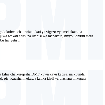
 kikubwa cha uwiano kati ya vigezo vya mchakato na
i wa wakati halisi na ufanisi wa mchakato, hivyo udhibiti mara
 hii, yetu ...
na kifaa cha kurejesha DMF kuwa kavu kabisa, na kuunda
 pia. Kausha imekuwa katika idadi ya biashara ili kupata