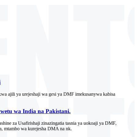
i
kwa ajili ya urejeshaji wa gesi ya DMF imekusanywa kabisa
wetu wa India na Pakistani.
ine za Usafirishaji zinazingatia tasnia ya uokoaji ya DMF,
ya, mtambo wa kurejesha DMA na nk.