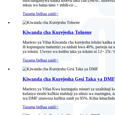
uliochanganywa katika kioevu taka cha DMAC unaweza k
mkuu wa hatua tano + mbili-co ...
Tazama bidhaa zaidi
>
Kiwanda cha Kurejesha Toluene
Maelezo ya Vifaa Kiwanda cha kurejesha toluini katika
ili kupunguza matumizi ya nishati kwa 40%, pamoja na u
ya toluini. Uwezo wa kutibu taka ya toluini ni 12~ 25t
Tazama bidhaa zaidi
>
Kiwanda cha Kurejesha Gesi Taka ya DMF
Maelezo ya Vifaa Kwa kuzingatia mistari ya uzalishaji 
kufanya moshi kufikia mahitaji ya ulinzi wa mazingira, 
wa DMF unaweza kufikia zaidi ya 95%. Kifaa kinachukua
Tazama bidhaa zaidi
>