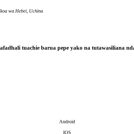
Mkoa wa Hebei, Uchina
fadhali tuachie barua pepe yako na tutawasiliana nda
Android
IOS