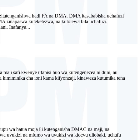
 zitatenganishwa hadi FA na DMA. DMA itasababisha uchafuzi
DMA zinapaswa kuteketezwa, na kutolewa bila uchafuzi.
i. Inafanya...
wa maji safi kwenye ufanisi huo wa kutengenezea ni duni, au
 kimiminika cha ioni kama kifyonzaji, kinaweza kutumika tena
upu wa hatua moja ili kutenganisha DMAC na maji, na
 wa uvukizi na mfumo wa uvukizi wa kioevu uliobaki, uchafu