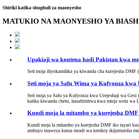
Shiriki katika shughuli za maonyesho
MATUKIO NA MAONYESHO YA BIAS
Upakiaji wa kontena hadi Pakistan kwa 
Seti moja iliyokamilika ya kiwanda cha kurejesha DMF 
Seti moja ya Safu Wima ya Kufyonza kwa U
Seti moja ya Safu ya Kufyonza kwa Urejeshaji wa Gesi 
katika kiwanda chetu, itasafirishwa kwa mteja wetu wa U
Kundi moja la mitambo ya kurejesha DMF i
Kundi moja la mitambo ya kurejesha DMF iko tayari kusa
ambayo inaweza kutoa mradi wa turnkey ikijumuisha 