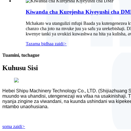
Kiwanda cha Kurejesha Kiyeyushi cha DM
Mchakato wa utangulizi mfupi Baada ya kutengenezea k
chanzo cha joto na mvuke juu ya safu ya urekebishaji. 
kwenye tanki ya uvukizi kuwashwa na hita ya kulisha, a
Tazama bidhaa zaidi
>
Tuamini, tuchague
Kuhusu Sisi
Hebei Shipu Machinery Technology Co., LTD. (Shijiazhuang Sa
muundo wa uhandisi, utengenezaji wa vifaa na usakinishaji. Tu
nyanja zingine za viwandani, na kuunda ushindani wa kipeke
mtambo unaohusiana.
soma zaidi
>