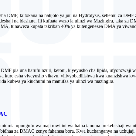
sha DMF, kutokana na halijoto ya juu na Hydrolysis, sehemu za DMF
eshaji na biashara. Ili kufuata wazo la ulinzi wa Mazingira, taka za 
MA, tunaweza kupata takriban 40% ya kutengenezea DMA ya viwandan
a DMF pia una harufu nzuri, ketoni, kiyeyusho cha lipids, ufyonzwaji 
wa kurejesha viyeyusho vikavu, vilivyobadilishwa kwa kuanzishwa kwa
faida kubwa ya kiuchumi na manufaa ya ulinzi wa mazingira.
MAC
umia upungufu wa maji mwilini wa hatua tano na urekebishaji wa ut
ta bidhaa za DMAC zenye faharasa bora. Kwa kuchanganya na uchujaji