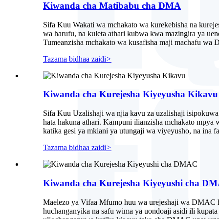
Kiwanda cha Matibabu cha DMA
Sifa Kuu Wakati wa mchakato wa kurekebisha na kureje
wa harufu, na kuleta athari kubwa kwa mazingira ya uend
Tumeanzisha mchakato wa kusafisha maji machafu wa D
Tazama bidhaa zaidi
>
Kiwanda cha Kurejesha Kiyeyusha Kikavu
Sifa Kuu Uzalishaji wa njia kavu za uzalishaji isipokuw
hata hakuna athari. Kampuni ilianzisha mchakato mpya 
katika gesi ya mkiani ya utungaji wa viyeyusho, na ina 
Tazama bidhaa zaidi
>
Kiwanda cha Kurejesha Kiyeyushi cha D
Maelezo ya Vifaa Mfumo huu wa urejeshaji wa DMAC hut
huchanganyika na safu wima ya uondoaji asidi ili kupa