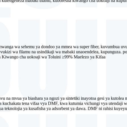
utengeneza mabaki thabiti, kuboresha kiwango cha uokoaji na kupun
 mwanga wa sehemu ya dondoo ya mmea wa super fiber, kuvumbua uvuk
vukizi wa filamu na usindikaji wa mabaki unaoendelea, kupunguza. pol
 / h Kiwango cha uokoaji wa Toluini ≥99% Maelezo ya Kifaa
kavu na mvua ya biashara ya ngozi ya sintetiki inayotoa gesi ya kuto
na kuchakata tena vifaa vya DMF, kwa kutumia vichungi vya utendaji wa
 teknolojia ya kusafisha ya adsorbent ya dawa. DMF ni rahisi kuyeyus