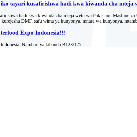
ko tayari kusafirishwa hadi kwa kiwanda cha mteja w
firishwa hadi kwa kiwanda cha mteja wetu wa Pakistani. Mashine za U
wa kurejesha DMF, safu wima ya kunyonya, mnara wa kunyonya, mtam
terfood Expo Indonesia!!!
o Indonesia. Nambari ya kibanda B123/125.