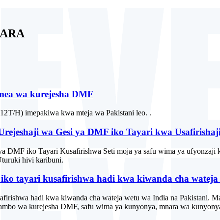
HARA
mmea wa kurejesha DMF
(12T/H) imepakiwa kwa mteja wa Pakistani leo. .
rejeshaji wa Gesi ya DMF iko Tayari kwa Usafirishaj
ya DMF iko Tayari Kusafirishwa Seti moja ya safu wima ya ufyonzaji 
turuki hivi karibuni.
ko tayari kusafirishwa hadi kwa kiwanda cha wateja 
firishwa hadi kwa kiwanda cha wateja wetu wa India na Pakistani. Mash
mtambo wa kurejesha DMF, safu wima ya kunyonya, mnara wa kunyon