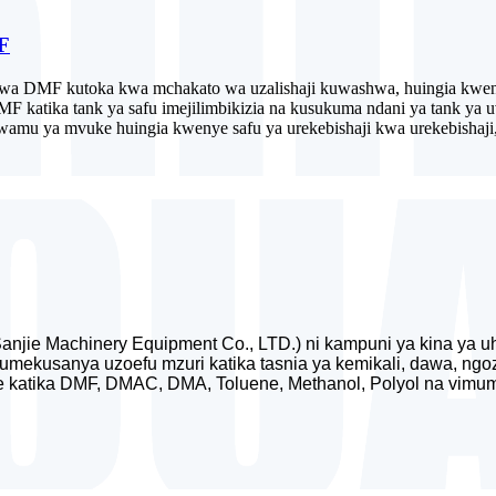
F
wa DMF kutoka kwa mchakato wa uzalishaji kuwashwa, huingia kwenye
DMF katika tank ya safu imejilimbikizia na kusukuma ndani ya tank ya
wamu ya mvuke huingia kwenye safu ya urekebishaji kwa urekebishaji,
njie Machinery Equipment Co., LTD.) ni kampuni ya kina ya uh
mekusanya uzoefu mzuri katika tasnia ya kemikali, dawa, ngozi 
e katika DMF, DMAC, DMA, Toluene, Methanol, Polyol na vimumu