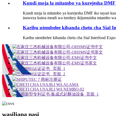
Kundi moja la mitambo ya kurejesha DMF i
Kundi moja la mitambo ya kurejesha DMF iko tayari kusa
inaweza kutoa mradi wa turnkey ikijumuisha mtambo 
Karibu utembelee kibanda chetu cha Sial In
Karibu utembelee kibanda chetu cha Sial Interfood Exp
wasiliana nasi