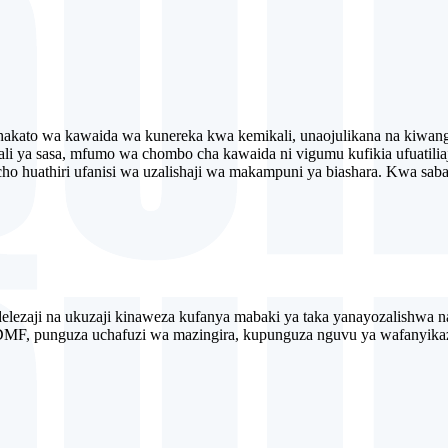
ato wa kawaida wa kunereka kwa kemikali, unaojulikana na kiwango
hali ya sasa, mfumo wa chombo cha kawaida ni vigumu kufikia ufuatiliaj
ho huathiri ufanisi wa uzalishaji wa makampuni ya biashara. Kwa sababu
delezaji na ukuzaji kinaweza kufanya mabaki ya taka yanayozalishwa 
DMF, punguza uchafuzi wa mazingira, kupunguza nguvu ya wafanyikazi,