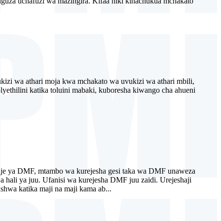
guza uchafuzi wa mazingira. Kifaa hiki kinachukua mchakato
izi wa athari moja kwa mchakato wa uvukizi wa athari mbili,
yethilini katika toluini mabaki, kuboresha kiwango cha ahueni
lea nje ya DMF, mtambo wa kurejesha gesi taka wa DMF unaweza
 hali ya juu. Ufanisi wa kurejesha DMF juu zaidi. Urejeshaji
hwa katika maji na maji kama ab...