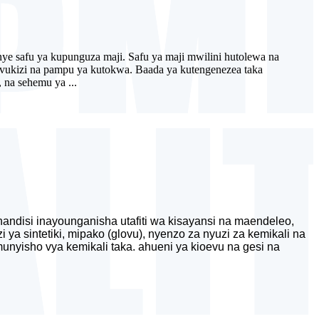
 safu ya kupunguza maji. Safu ya maji mwilini hutolewa na
 uvukizi na pampu ya kutokwa. Baada ya kutengenezea taka
 na sehemu ya ...
andisi inayounganisha utafiti wa kisayansi na maendeleo,
ya sintetiki, mipako (glovu), nyenzo za nyuzi za kemikali na
nyisho vya kemikali taka. ahueni ya kioevu na gesi na