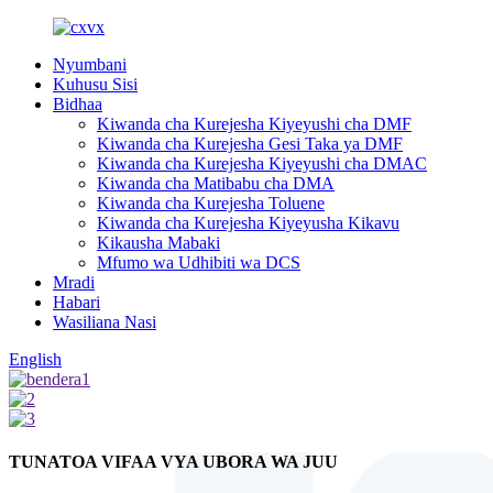
Nyumbani
Kuhusu Sisi
Bidhaa
Kiwanda cha Kurejesha Kiyeyushi cha DMF
Kiwanda cha Kurejesha Gesi Taka ya DMF
Kiwanda cha Kurejesha Kiyeyushi cha DMAC
Kiwanda cha Matibabu cha DMA
Kiwanda cha Kurejesha Toluene
Kiwanda cha Kurejesha Kiyeyusha Kikavu
Kikausha Mabaki
Mfumo wa Udhibiti wa DCS
Mradi
Habari
Wasiliana Nasi
English
TUNATOA VIFAA VYA UBORA WA JUU